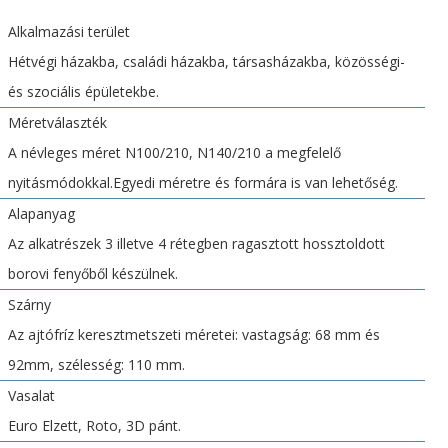
Alkalmazási terület
Hétvégi házakba, családi házakba, társasházakba, közösségi-
és szociális épületekbe.
Méretválaszték
A névleges méret N100/210, N140/210 a megfelelő
nyitásmódokkal.Egyedi méretre és formára is van lehetőség.
Alapanyag
Az alkatrészek 3 illetve 4 rétegben ragasztott hossztoldott
borovi fenyőből készülnek.
Szárny
Az ajtófríz keresztmetszeti méretei: vastagság: 68 mm és
92mm, szélesség: 110 mm.
Vasalat
Euro Elzett, Roto, 3D pánt.