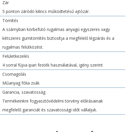
Zár
5 ponton záródó kilincs működtetésű ajtózár.
Tömítés
A szárnyban körbefutó rugalmas anyagú egyszeres vagy
kétszeres gumitömítés biztosítja a megfelelő légzárás és a
rugalmas felütközést.
Felületkezelés
4 sorral fújva ipari festék használatával, igény szerint
Csomagolás
Műanyag fólia zsák
Garancia, szavatosság
Termékeinkre fogyasztóvédelmi törvény előírásainak
megfelelő garanciát és szavatossági időt vállaljuk.