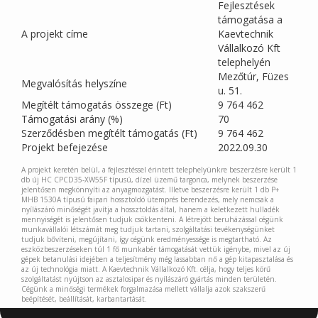
Fejlesztések
támogatása a
A projekt címe
Kaevtechnik
Vállalkozó Kft
telephelyén
Mezőtúr, Füzes
Megvalósítás helyszíne
u. 51.
Megítélt támogatás összege (Ft)
9 764 462
Támogatási arány (%)
70
Szerződésben megítélt támogatás (Ft)
9 764 462
Projekt befejezése
2022.09.30
A projekt keretén belül, a fejlesztéssel érintett telephelyünkre beszerzésre került 1
db új HC CPCD35-XW55F típusú, dízel üzemű targonca, melynek beszerzése
jelentősen megkönnyíti az anyagmozgatást. Illetve beszerzésre került 1 db P+
MHB 1530A típusú faipari hossztoldó ütemprés berendezés, mely nemcsak a
nyílászáró minőségét javítja a hossztoldás által, hanem a keletkezett hulladék
mennyiségét is jelentősen tudjuk csökkenteni. A létrejött beruházással cégünk
munkavállalói létszámát meg tudjuk tartani, szolgáltatási tevékenységünket
tudjuk bővíteni, megújítani, így cégünk eredményessége is megtartható. Az
eszközbeszerzéseken túl 1 fő munkabér támogatását vettük igénybe, mivel az új
gépek betanulási idejében a teljesítmény még lassabban nő a gép kitapasztalása és
az új technológia miatt. A Kaevtechnik Vállalkozó Kft. célja, hogy teljes körű
szolgáltatást nyújtson az asztalosipar és nyílászáró gyártás minden területén.
Cégünk a minőségi termékek forgalmazása mellett vállalja azok szakszerű
beépítését, beállítását, karbantartását.