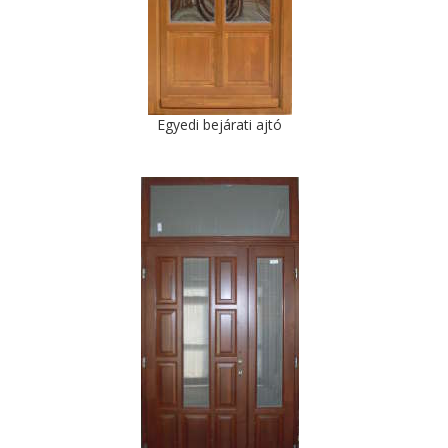
Egyedi bejárati ajtó