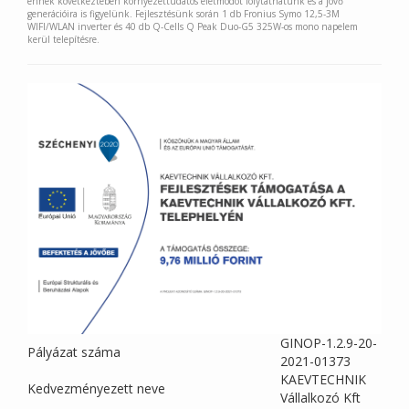
ennek következtében környezettudatos életmódot folytathatunk és a jövő
generációira is figyelünk. Fejlesztésünk során 1 db Fronius Symo 12,5-3M
WIFI/WLAN inverter és 40 db Q-Cells Q Peak Duo-G5 325W-os mono napelem
kerül telepítésre.
GINOP-1.2.9-20-
Pályázat száma
2021-01373
KAEVTECHNIK
Kedvezményezett neve
Vállalkozó Kft