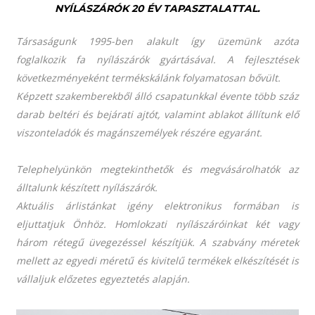
NYÍLÁSZÁRÓK 20 ÉV TAPASZTALATTAL.
Társaságunk 1995-ben alakult így üzemünk azóta
foglalkozik fa nyílászárók gyártásával. A fejlesztések
következményeként termékskálánk folyamatosan bővült.
Képzett szakemberekből álló csapatunkkal évente több száz
darab beltéri és bejárati ajtót, valamint ablakot állítunk elő
viszonteladók és magánszemélyek részére egyaránt.
Telephelyünkön megtekinthetők és megvásárolhatók az
álltalunk készített nyílászárók.
Aktuális árlistánkat igény elektronikus formában is
eljuttatjuk Önhöz.
Homlokzati nyílászáróinkat két vagy
három rétegű üvegezéssel készítjük. A szabvány méretek
mellett az egyedi méretű és kivitelű termékek elkészítését is
vállaljuk előzetes egyeztetés alapján.